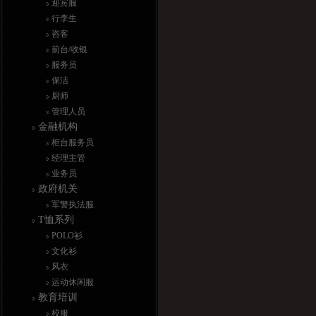
迎宾服
行李生
咨客
前台/收银
服务员
保洁
厨师
管理人员
金融机构
柜台服务员
经理主管
业务员
政府机关
军警执法服
T恤系列
POLO衫
文化衫
风衣
运动休闲服
教育培训
校服