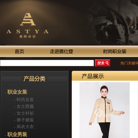
热门关键
职业女装
时尚女装
女士西服
女士衬衫
裤子裙装
风衣大衣
职业男装