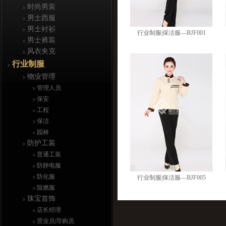
时尚男装
男士西服
男士衬衫
行业制服|保洁服—BJF001
男士裤装
风衣夹克
行业制服
物业管理
管理人员
保安
工程
保洁
园林
防护工装
普通工装
防静电服
防化服
行业制服|保洁服—BJF005
阻燃服
珠宝首饰
店长经理
营业员|导购员